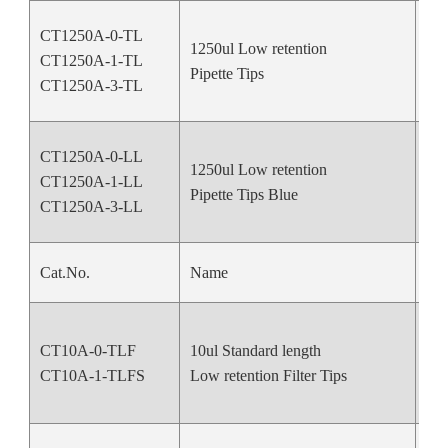
CT1250A-0-TL
1250ul Low retention
CT1250A-1-TL
Nat
Pipette Tips
CT1250A-3-TL
CT1250A-0-LL
1250ul Low retention
CT1250A-1-LL
Bl
Pipette Tips Blue
CT1250A-3-LL
Cat.No.
Name
Col
CT10A-0-TLF
10ul Standard length
Nat
CT10A-1-TLFS
Low retention Filter Tips