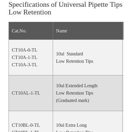
Specifications of Universal Pipette Tips
Low Retention
Cat.No.
Name
Col
CT10A-0-TL
10ul Standard
CT10A-1-TL
Nat
Low Retention Tips
CT10A-3-TL
10ul Extended Length
CT10AL-1-TL
Low Retention Tips
Nat
(Graduated mark)
CT10BL-0-TL
10ul Extra Long
Nat