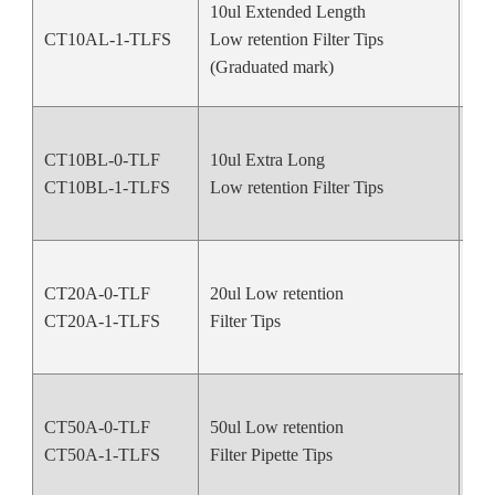
10ul Extended Length
CT10AL-1-TLFS
Low retention Filter Tips
Nat
(Graduated mark)
CT10BL-0-TLF
10ul Extra Long
Nat
CT10BL-1-TLFS
Low retention Filter Tips
CT20A-0-TLF
20ul Low retention
Nat
CT20A-1-TLFS
Filter Tips
CT50A-0-TLF
50ul Low retention
Nat
CT50A-1-TLFS
Filter Pipette Tips