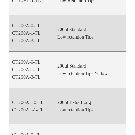
CT10BL-1-TL
Low Retention Tips
CT200A-0-TL
200ul Standard
CT200A-1-TL
Nat
Low retention Tips
CT200A-3-TL
CT200A-0-TL
200ul Standard
CT200A-1-TL
Ye
Low retention Tips Yellow
CT200A-3-TL
CT200AL-0-TL
200ul Extra Long
Nat
CT200AL-1-TL
Low retention Tips
CT300A-0-TL