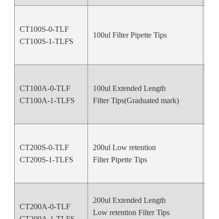
CT100S-0-TLF
100ul Filter Pipette Tips
Nat
CT100S-1-TLFS
CT100A-0-TLF
100ul Extended Length
Nat
CT100A-1-TLFS
Filter Tips(Graduated mark)
CT200S-0-TLF
200ul Low retention
Nat
CT200S-1-TLFS
Filter Pipette Tips
200ul Extended Length
CT200A-0-TLF
Low retention Filter Tips
Nat
CT200A-1-TLFS