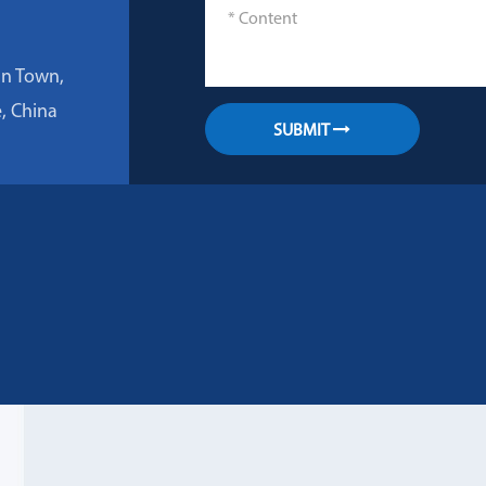
an Town,
e, China
SUBMIT