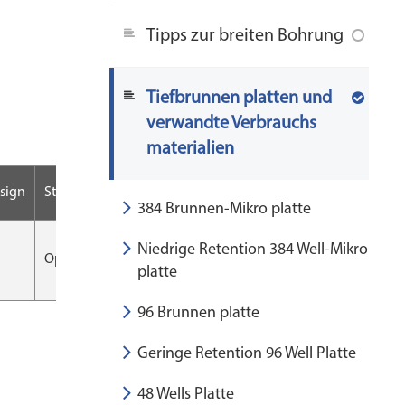
Tipps zur breiten Bohrung
Tiefbrunnen platten und
verwandte Verbrauchs
materialien
sign
Steril
Verpackung
CS
384 Brunnen-Mikro platte
Niedrige Retention 384 Well-Mikro
Optional
5 teile/beutel
50 pcs/CS
platte
96 Brunnen platte
Geringe Retention 96 Well Platte
48 Wells Platte