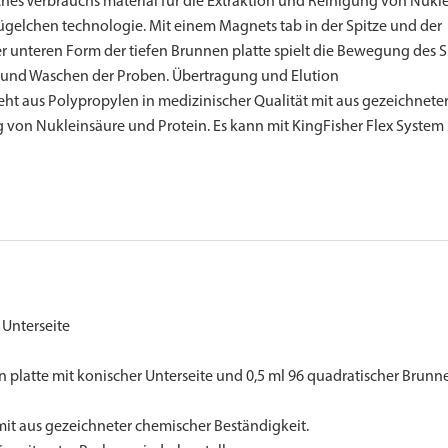
hes Verbrauchs material für die Extraktion und Reinigung von Nukl
elchen technologie. Mit einem Magnets tab in der Spitze und der
 unteren Form der tiefen Brunnen platte spielt die Bewegung des S
und Waschen der Proben. Übertragung und Elution
aus Polypropylen in medizinischer Qualität mit aus gezeichnete
von Nukleinsäure und Protein. Es kann mit KingFisher Flex System 
Unterseite
 platte mit konischer Unterseite und 0,5 ml 96 quadratischer Brunn
it aus gezeichneter chemischer Beständigkeit.