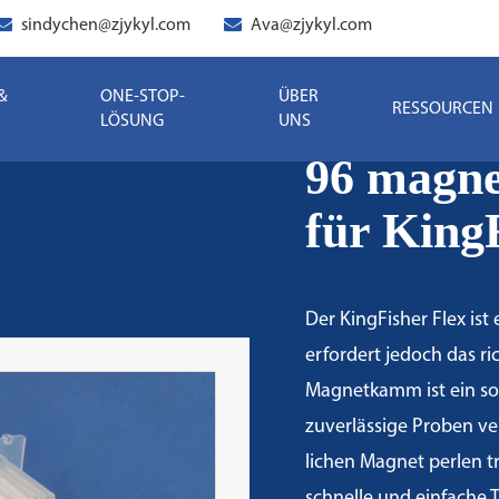
sindychen@zjykyl.com
Ava@zjykyl.com
&
ONE-STOP-
ÜBER
RESSOURCEN
LÖSUNG
UNS
96 magne
für King
Der KingFisher Flex ist
erfordert jedoch das ri
Magnetkamm ist ein sol
zuverlässige Proben vera
lichen Magnet perlen t
schnelle und einfache