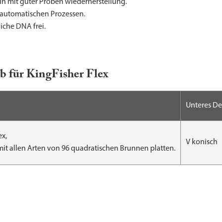
n mit guter Proben wiederherstellung.
t automatischen Prozessen.
iche DNA frei.
b für KingFisher Flex
Unteres De
ex,
V konisch
mit allen Arten von 96 quadratischen Brunnen platten.