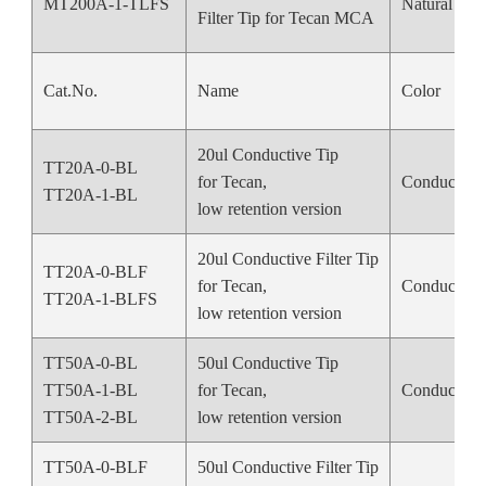
MT200A-1-TLFS
Natural Col
Filter Tip for Tecan MCA
Cat.No.
Name
Color
20ul Conductive Tip
TT20A-0-BL
for Tecan,
Conductive
TT20A-1-BL
low retention version
20ul Conductive Filter Tip
TT20A-0-BLF
for Tecan,
Conductive
TT20A-1-BLFS
low retention version
TT50A-0-BL
50ul Conductive Tip
TT50A-1-BL
for Tecan,
Conductive
TT50A-2-BL
low retention version
TT50A-0-BLF
50ul Conductive Filter Tip